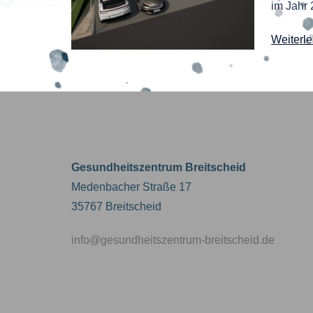
im Jahr
Weiterl
Gesundheitszentrum Breitscheid
Medenbacher Straße 17
35767 Breitscheid
info@gesundheitszentrum-breitscheid.de