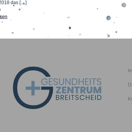
 2018 das […]
esen
I
D
K