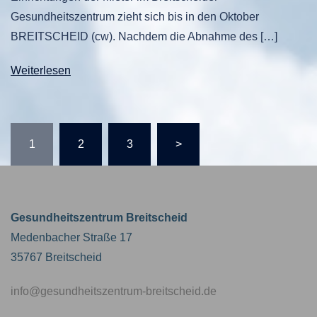
Gesundheitszentrum zieht sich bis in den Oktober
BREITSCHEID (cw). Nachdem die Abnahme des […]
Weiterlesen
SEITENNUMMERIERUNG
1
2
3
>
DER
BEITRÄGE
Gesundheitszentrum Breitscheid
Medenbacher Straße 17
35767 Breitscheid
info@gesundheitszentrum-breitscheid.de