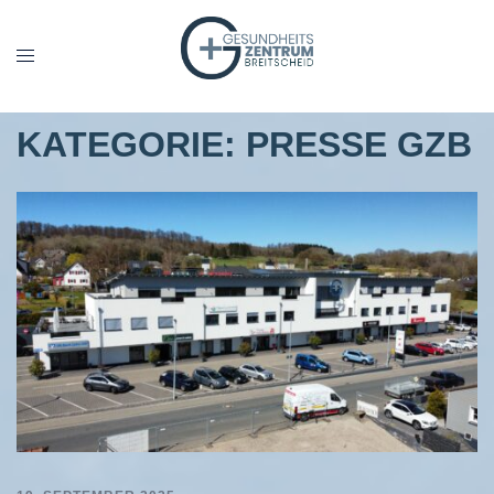
Zum
Inhalt
Menü
springen
umschalten
KATEGORIE:
PRESSE GZB