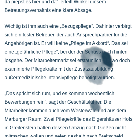
da piepst es hier und da“, erteilt Winkel diesem
Betreuungsverhältnis eine klare Absage.
Wichtig ist ihm auch eine „Bezugspflege“. Dahinter verbirgt
sich ein fester Betreuer, der auch Ansprechpartner für die
Angehörigen ist. Er will keine „Pflege im Akkord“. Das sei
eine „gefährliche Pflege“, bei der der Schuss nach hinten
losgehe. Der Mitarbeitermarkt sei erstaunlich gut, wo doch
examinierte Pflegekräfte mit der Zusatzausbildung
außermedizinische Intensivpflege benötigt würden.
„Das spricht sich rum, und es kommen wöchentlich
Bewerbungen rein“, sagt der Geschäftsführer. Die
Mitarbeiter kommen auch vom Westerwald und aus dem
Marburger Raum. Zwei Pflegekräfte des Elgershäuser Hofs
in Greifenstein hätten dessen Umzug nach Gießen nicht
mitmachen wollen und seien deshalb nach Breitscheid