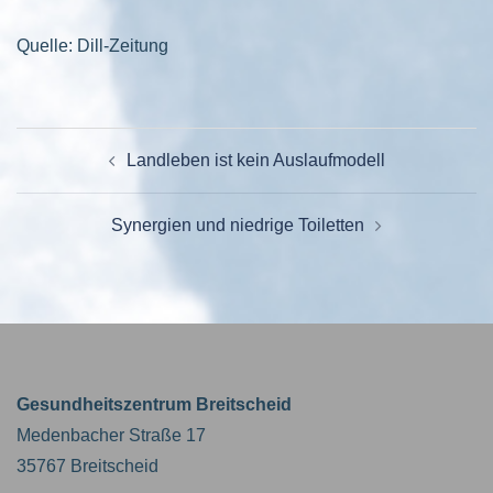
Quelle: Dill-Zeitung
BEITRAGSNAVIGATION
Landleben ist kein Auslaufmodell
Synergien und niedrige Toiletten
Gesundheitszentrum Breitscheid
Medenbacher Straße 17
35767 Breitscheid