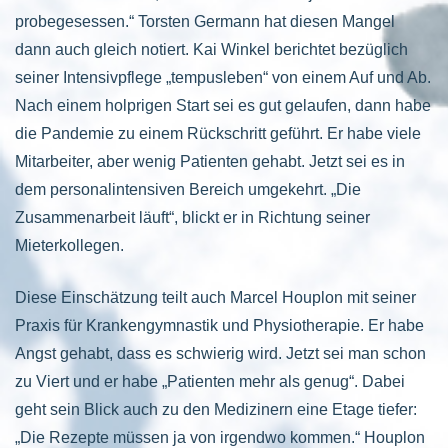
probegesessen.“ Torsten Germann hat diesen Mangel
dann auch gleich notiert. Kai Winkel berichtet bezüglich
seiner Intensivpflege „tempusleben“ von einem Auf und Ab.
Nach einem holprigen Start sei es gut gelaufen, dann habe
die Pandemie zu einem Rückschritt geführt. Er habe viele
Mitarbeiter, aber wenig Patienten gehabt. Jetzt sei es in
dem personalintensiven Bereich umgekehrt. „Die
Zusammenarbeit läuft“, blickt er in Richtung seiner
Mieterkollegen.
Diese Einschätzung teilt auch Marcel Houplon mit seiner
Praxis für Krankengymnastik und Physiotherapie. Er habe
Angst gehabt, dass es schwierig wird. Jetzt sei man schon
zu Viert und er habe „Patienten mehr als genug“. Dabei
geht sein Blick auch zu den Medizinern eine Etage tiefer:
„Die Rezepte müssen ja von irgendwo kommen.“ Houplon