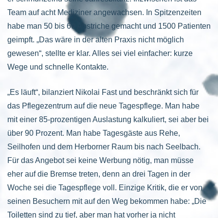
Team auf acht Mediziner angewachsen. In Spitzenzeiten
habe man 50 bis 60 Abstriche gemacht und 1500 Patienten
geimpft. „Das wäre in der alten Praxis nicht möglich
gewesen“, stellte er klar. Alles sei viel einfacher: kurze
Wege und schnelle Kontakte.
„Es läuft“, bilanziert Nikolai Fast und beschränkt sich für
das Pflegezentrum auf die neue Tagespflege. Man habe
mit einer 85-prozentigen Auslastung kalkuliert, sei aber bei
über 90 Prozent. Man habe Tagesgäste aus Rehe,
Seilhofen und dem Herborner Raum bis nach Seelbach.
Für das Angebot sei keine Werbung nötig, man müsse
eher auf die Bremse treten, denn an drei Tagen in der
Woche sei die Tagespflege voll. Einzige Kritik, die er von
seinen Besuchern mit auf den Weg bekommen habe: „Die
Toiletten sind zu tief, aber man hat vorher ja nicht